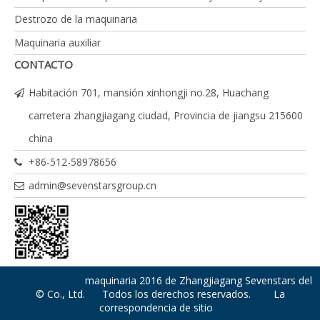
Destrozo de la maquinaria
Maquinaria auxiliar
CONTACTO
Habitación 701, mansión xinhongji no.28, Huachang
carretera zhangjiagang ciudad, Provincia de jiangsu 215600
china
+86-512-58978656
admin@sevenstarsgroup.cn
maquinaria 2016 de Zhangjiagang Sevenstars del
© Co., Ltd. Todos los derechos reservados.
La
correspondencia de sitio