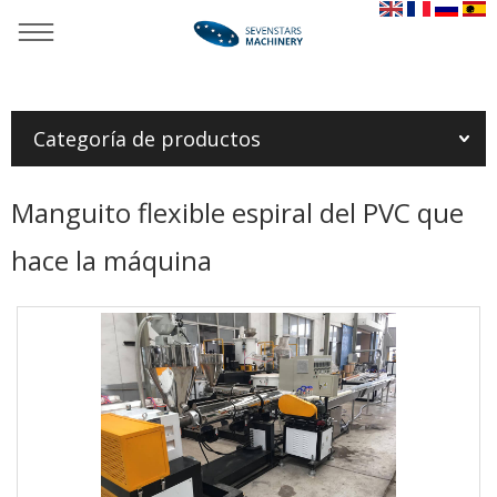
Usted está aquí：
Casa
»
Productos
»
Línea plástica de la
protuberancia del tubo
»
Manguito flexible espiral del PVC que
hace la máquina
Categoría de productos
Manguito flexible espiral del PVC que
hace la máquina