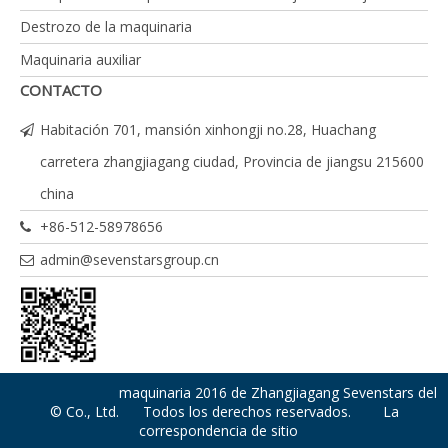
Destrozo de la maquinaria
Maquinaria auxiliar
CONTACTO
Habitación 701, mansión xinhongji no.28, Huachang
carretera zhangjiagang ciudad, Provincia de jiangsu 215600
china
+86-512-58978656
admin@sevenstarsgroup.cn
maquinaria 2016 de Zhangjiagang Sevenstars del
© Co., Ltd. Todos los derechos reservados.
La
correspondencia de sitio