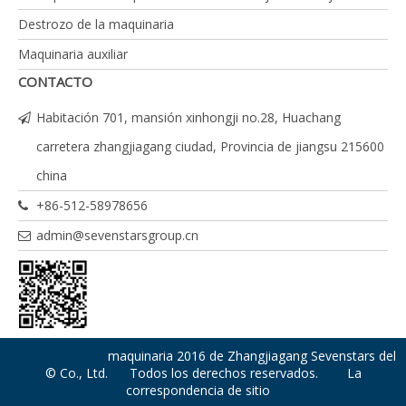
Destrozo de la maquinaria
Maquinaria auxiliar
CONTACTO
Habitación 701, mansión xinhongji no.28, Huachang
carretera zhangjiagang ciudad, Provincia de jiangsu 215600
china
+86-512-58978656
admin@sevenstarsgroup.cn
maquinaria 2016 de Zhangjiagang Sevenstars del
© Co., Ltd. Todos los derechos reservados.
La
correspondencia de sitio